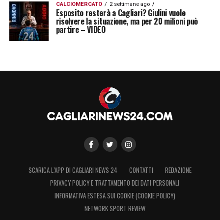
CALCIOMERCATO
2 settimane ago
Esposito resterà a Cagliari? Giulini vuole
risolvere la situazione, ma per 20 milioni può
partire – VIDEO
SCARICA L’APP DI CAGLIARI NEWS 24
CONTATTI
REDAZIONE
PRIVACY POLICY E TRATTAMENTO DEI DATI PERSONALI
INFORMATIVA ESTESA SUI COOKIE (COOKIE POLICY)
NETWORK SPORT REVIEW