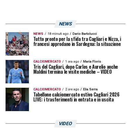
ingrandimento di tifosi e addetti ai lavori.
NEWS
LA PLAYLIST DELLE NOSTRE TOP NEWS
NEWS
18 minuti ago
Dario Bartolucci
Tutto pronto per la sfida tra Cagliari e Nizza, i
francesi approdano in Sardegna: la situazione
CALCIOMERCATO
1 ora ago
Maria Floris
Tris del Cagliari, dopo Carlos e Aurelio anche
Maldini termina le visite mediche – VIDEO
CALCIOMERCATO
2 ore ago
Elia Serra
Tabellone calciomercato estivo Cagliari 2026
LIVE: i trasferimenti in entrata e in uscita
VIDEO