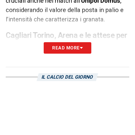
cruciali anche nel match all’
Unipol Domus
,
considerando il valore della posta in palio e
l’intensità che caratterizza i granata.
Cagliari Torino, Arena e le attese per
la sfida
READ MORE
Il confronto tra
Cagliari
e
Torino
rappresenta
uno scontro fondamentale per i rossoblù,
impegnati nella lotta per la salvezza, e per i
IL CALCIO DEL GIORNO
granata, alla ricerca di consolidare la
posizione in classifica. La direzione di
Alberto Ruben Arena
sarà cruciale per il
regolare svolgimento della gara: ogni
decisione su falli, ammonizioni e situazioni
di gioco delicate sarà sotto la lente di