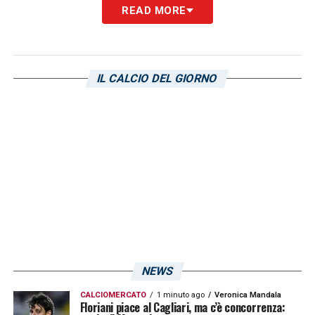
READ MORE
4^ UOMO:
Dionisi
VAR:
Gariglio
IL CALCIO DEL GIORNO
ASSISTENTE VAR:
Mazzoleni
LA PLAYLIST DELLE NOSTRE TOP NEWS
NEWS
CALCIOMERCATO
1 minuto ago
Veronica Mandala
Floriani piace al Cagliari, ma c’è concorrenza: