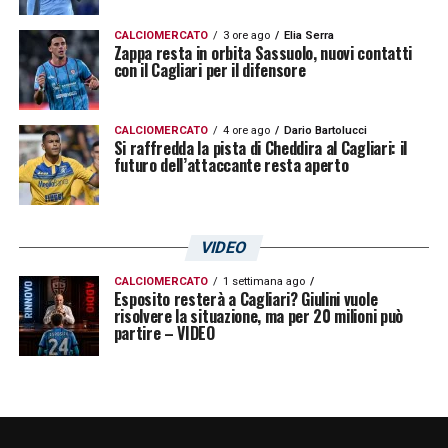
La stessa giocata è quotata 1.07 su
Lottomatica
e
Goldbet
.
CALCIOMERCATO
3 ore ago
Elia Serra
Zappa resta in orbita Sassuolo, nuovi contatti
con il Cagliari per il difensore
LA PLAYLIST DELLE NOSTRE TOP NEWS
CALCIOMERCATO
4 ore ago
Dario Bartolucci
Si raffredda la pista di Cheddira al Cagliari: il
futuro dell’attaccante resta aperto
VIDEO
CALCIOMERCATO
1 settimana ago
Esposito resterà a Cagliari? Giulini vuole
risolvere la situazione, ma per 20 milioni può
partire – VIDEO