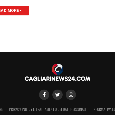
EAD MORE
 chiamata del
Cagliari
. La squadra che
Cossu
, sin
iva dalla curva quando gli impegni con l’
Hellas
 catapultato in quella Serie A che tutti i
agione in
Serie A
, sprazzi di primavera, poi il
ero, magari era uno di quei regionali attempati e
rebbe rimasto volentieri: la storia la
 di lasciare il nuovo inverno ed il sogno di
 il telefono squilla di nuovo, Cossu non ci pensa
 E’ il gennaio 2008, si attende una nuova
obili anche grazie al suo arrivo a metà stagione:
timane, accompagna le azioni rossoblu e riporta il
 della squadra passata a
Ballardini
.
NE
PRIVACY POLICY E TRATTAMENTO DEI DATI PERSONALI
INFORMATIVA E