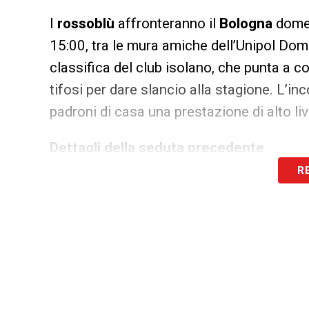
I
rossoblù
affronteranno il
Bologna
domen
15:00, tra le mura amiche dell’Unipol Dom
classifica del club isolano, che punta a co
tifosi per dare slancio alla stagione. L’in
padroni di casa una prestazione di alto live
Dettagli della seduta precedente
R
La giornata di ieri ha visto i calciatori del
seguendo il programma stilato dallo staff
specifici
esercizi tecnici
, finalizzati a mi
e nel passaggio del pallone. Successivame
del gioco con una fase dedicata al
posses
gestire la manovra e a creare superiorità