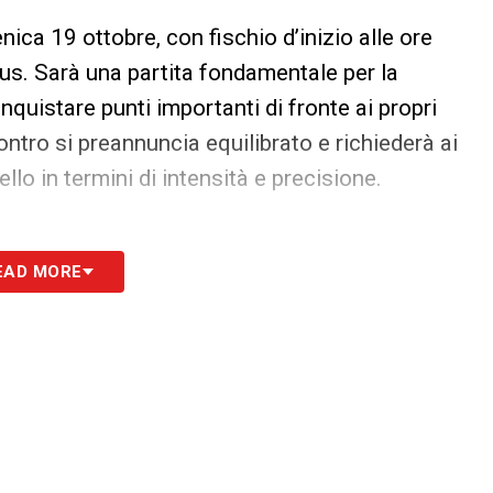
ica 19 ottobre, con fischio d’inizio alle ore
us. Sarà una partita fondamentale per la
nquistare punti importanti di fronte ai propri
contro si preannuncia equilibrato e richiederà ai
llo in termini di intensità e precisione.
EAD MORE
Cagliari
impegnati in un lavoro vario e mirato,
 tecnico. La sessione ha avuto inizio con
gliorare la sensibilità e la precisione nel controllo
nte, l’attenzione si è spostata sulla costruzione
so palla
, provando schemi e movimenti volti a
 numerica.