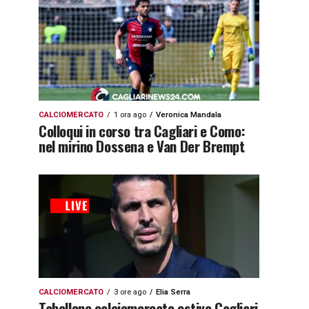
CALCIOMERCATO
1 ora ago
Veronica Mandala
Colloqui in corso tra Cagliari e Como:
nel mirino Dossena e Van Der Brempt
CALCIOMERCATO
3 ore ago
Elia Serra
Tabellone calciomercato estivo Cagliari