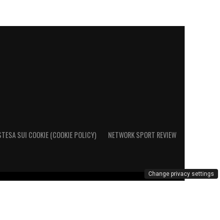
STESA SUI COOKIE (COOKIE POLICY)
NETWORK SPORT REVIEW
Change privacy settings
o al Registro Operatori di Comunicazione al n. 26692 – PI
marchio Cagliari Calcio è di esclusiva proprietà di Cagliari