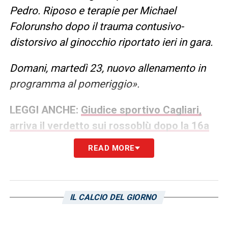
Pedro. Riposo e terapie per Michael
Folorunsho dopo il trauma contusivo-
distorsivo al ginocchio riportato ieri in gara.
Domani, martedì 23, nuovo allenamento in
programma al pomeriggio».
LEGGI ANCHE:
Giudice sportivo Cagliari,
arriva il verdetto sui rossoblù dopo la 16a
giornata: ecco il punto della situazione
READ MORE
LA PLAYLIST DELLE NOSTRE TOP NEWS
IL CALCIO DEL GIORNO