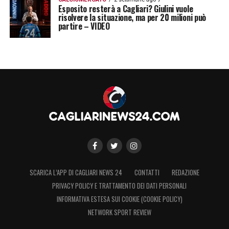
Esposito resterà a Cagliari? Giulini vuole
risolvere la situazione, ma per 20 milioni può
partire – VIDEO
SCARICA L’APP DI CAGLIARI NEWS 24
CONTATTI
REDAZIONE
PRIVACY POLICY E TRATTAMENTO DEI DATI PERSONALI
INFORMATIVA ESTESA SUI COOKIE (COOKIE POLICY)
NETWORK SPORT REVIEW