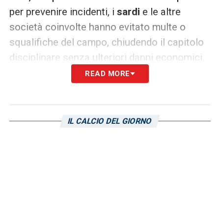
per prevenire incidenti, i
sardi
e le altre
società coinvolte hanno evitato multe o
squalifiche del campo, chiudendo il capitolo
disciplinare senza ulteriori danni economici.
READ MORE
LEGGI ANCHE:
Cagliari Pisa, la sedicesima
del torneo si è rivelata insidiosa! Pareggio
alla Domus: i voti dei quotidiani sportivi
IL CALCIO DEL GIORNO
LA PLAYLIST DELLE NOSTRE TOP NEWS