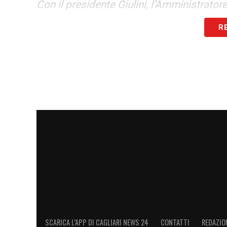
Con il presidente Giulini, l’Amministrator
oggi in ritiro anche Antonio Romei, legal
R
Domani, venerdì 18, ancora una doppia sed
piazza XXVII settembre di Ponte di Legno 
LE ULTIME NOTIZIE SUL CAGLIARI
LA PLAYLIST DELLE NOSTRE TOP NEW
SCARICA L’APP DI CAGLIARI NEWS 24
CONTATTI
REDAZIO