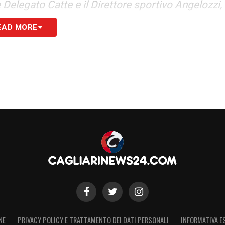
e Delegato Catte e il Direttore sportivo Angelozzi,
e e consulente del CdA del Club.
EAD MORE
uta. Alle 21 festa rossoblù: nella centrale
la squadra incontrerà i tifosi.»
S
NE
PRIVACY POLICY E TRATTAMENTO DEI DATI PERSONALI
INFORMATIVA E