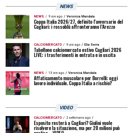
NEWS
NEWS
9 ore ago
Veronica Mandala
Coppa Italia 2026/27, definito l’avversario del
Cagliari: i rossoblù affronteranno l’Arezzo
CALCIOMERCATO
9 ore ago
Elia Serra
Tabellone calciomercato estivo Cagliari 2026
LIVE: i trasferimenti in entrata e in uscita
NEWS
13 ore ago
Veronica Mandala
Affaticamento muscolare per Borrelli: oggi
lavoro individuale. Coppa Italia a rischio?
VIDEO
CALCIOMERCATO
2 settimane ago
Esposito resterà a Cagliari? Giulini vuole
risolvere la situazione, ma per 20 milioni può
partire – VIDEO