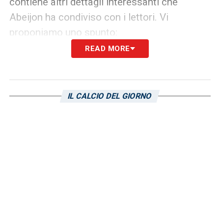
contiene altri dettagli interessanti che
Abeijon ha condiviso con i lettori. Vi
proponiamo uno spunto:
READ MORE
PISACANE –
«
Non più di tanto. Se uno è
valido, lo è a prescindere dal curriculum. Non
lo conosco come allenatore, ma mi dicono
IL CALCIO DEL GIORNO
che quando giocava sputava l’anima per il
Cagliari come me. E già questo è un grande
punto di partenza, direi».
LEGGI L’INTERVISTA INTEGRALE
LA PLAYLIST DELLE NOSTRE TOP NEWS