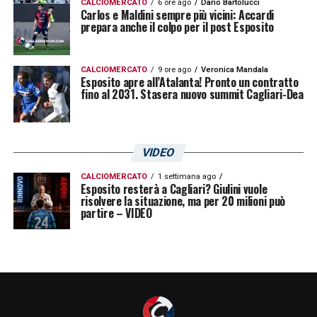
CALCIOMERCATO
6 ore ago
Dario Bartolucci
Carlos e Maldini sempre più vicini: Accardi
prepara anche il colpo per il post Esposito
CALCIOMERCATO
9 ore ago
Veronica Mandala
Esposito apre all’Atalanta! Pronto un contratto
fino al 2031. Stasera nuovo summit Cagliari-Dea
VIDEO
CALCIOMERCATO
1 settimana ago
Esposito resterà a Cagliari? Giulini vuole
risolvere la situazione, ma per 20 milioni può
partire – VIDEO