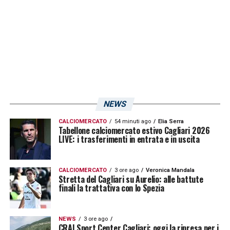
significativo. La palla passa ora alla
dirigenza viola, che dovrà decidere se
affondare il colpo e soddisfare le richieste
del Cagliari.
LA PLAYLIST DELLE NOSTRE TOP NEWS
NEWS
CALCIOMERCATO
54 minuti ago
Elia Serra
Tabellone calciomercato estivo Cagliari 2026
LIVE: i trasferimenti in entrata e in uscita
CALCIOMERCATO
3 ore ago
Veronica Mandala
Stretta del Cagliari su Aurelio: alle battute
finali la trattativa con lo Spezia
NEWS
3 ore ago
CRAI Sport Center Cagliari: oggi la ripresa per i