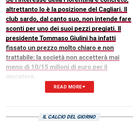
altrettanto lo è la posizione del Cagliari. Il
club sardo, dal canto suo, non intende fare
sconti per uno dei suoi pezzi pregiati. Il
presidente Tommaso Giulini ha infatti
fissato un prezzo molto chiaro e non
trattabile: la società non accetterà mai
meno di 10/15 milioni di euro per il
giocatore.
READ MORE
Questa valutazione, molto alta, riflette il
valore attribuito a
Zortea
e la sua
importanza nel progetto tecnico rossoblù.
IL CALCIO DEL GIORNO
Per la
Fiorentina
, l’affare si preannuncia
complesso e richiederà un investimento