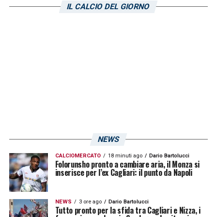
una squadra di ragazzi giovani ed era
IL CALCIO DEL GIORNO
ispirata dallo spirito della Sardegna Arena,
del Cagliari, del popolo sardo. Mi aspettavo
di formare una squadra che poteva magari
vincere a San Siro contro l’Inter e la partita
dopo prendere tre goal da qualsiasi altra
squadra. Lo spirito era quello di costruire
qualcosa ma non mi è stata data la
possibilità»
NEWS
LA PLAYLIST DELLE NOSTRE TOP NEWS
CALCIOMERCATO
18 minuti ago
Dario Bartolucci
Folorunsho pronto a cambiare aria, il Monza si
inserisce per l’ex Cagliari: il punto da Napoli
NEWS
3 ore ago
Dario Bartolucci
Tutto pronto per la sfida tra Cagliari e Nizza, i