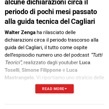
alcune dichiarazioni circa il
periodo di pochi mesi passato
alla guida tecnica del Cagliari
Walter Zenga
ha rilasciato delle
dichiarazioni circa il periodo trascorso alla
guida del Cagliari, il tutto come ospite
dell’espisodio numero uno del podcast
“Tutti
Teorici”
, realizzato dagli youtuber
Luca
Toselli
,
Simone Filippone
e
Luca
Mastrangelo.
Vi riportiamo uno stralcio delle
sue parole:
READ MORE
«Dopo una progressiva discesa del Cagliari?
Si. La mia prospettiva era quella di formare