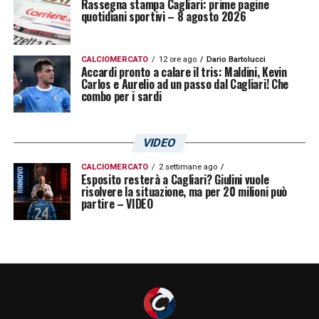
Rassegna stampa Cagliari: prime pagine
stesso
Zenga
ieri al termine della gara.
quotidiani sportivi – 8 agosto 2026
Sicuramente il 2-0 sui campioni d’Italia aiuta,
ma un allenatore va giudicato anche per il
CALCIOMERCATO
12 ore ago
Dario Bartolucci
lavoro e in questo tour de force il tecnico
Accardi pronto a calare il tris: Maldini, Kevin
Carlos e Aurelio ad un passo dal Cagliari! Che
non ha potuto farlo molto. Restano
combo per i sardi
prestazioni non all’altezza e più di una scelta
tattica discutibile che fanno pendere la
VIDEO
bilancia verso il no. La società è orientata su
CALCIOMERCATO
2 settimane ago
Esposito resterà a Cagliari? Giulini vuole
altri profili, come quelli di Fabio
Liverani
ed
risolvere la situazione, ma per 20 milioni può
partire – VIDEO
Eusebio
Di Francesco
. Nonostante le parole
di
Giulini
(«
Prenderemo una decisione nei
prossimi giorni, n
on nego che nelle ultime
settimane abbiamo valutato anche altre
possibilità
»), il destino di
Zenga
sembra
segnato. Gli resta un’ultima carta da giocarsi,