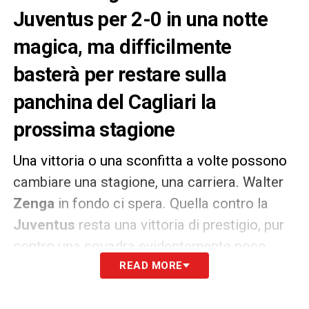
Juventus per 2-0 in una notte
magica, ma difficilmente
basterà per restare sulla
panchina del Cagliari la
prossima stagione
Una vittoria o una sconfitta a volte possono
cambiare una stagione, una carriera. Walter
Zenga
in fondo ci spera. Quella contro la
Juventus
resta una vittoria di prestigio, pur
contro una squadra evidentemente poco
motivata dopo lo scudetto aritmetico e con
READ MORE
la testa alla fase finale della Champions