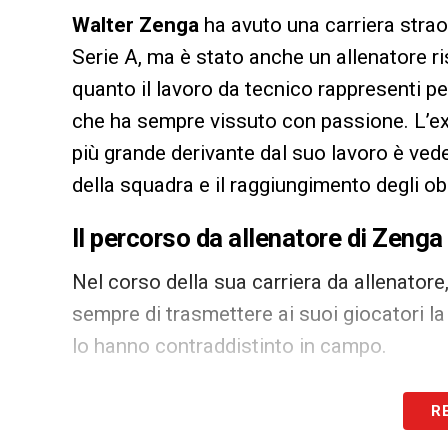
Walter Zenga
ha avuto una carriera strao
Serie A, ma è stato anche un allenatore ris
quanto il lavoro da tecnico rappresenti pe
che ha sempre vissuto con passione. L’ex
più grande derivante dal suo lavoro è veder
della squadra e il raggiungimento degli obie
Il percorso da allenatore di Zenga
Nel corso della sua carriera da allenator
sempre di trasmettere ai suoi giocatori 
lo hanno contraddistinto in campo.
Tra le sue esperienze ve n’è stata anche u
R
portare la squadra a salvarsi nel campion