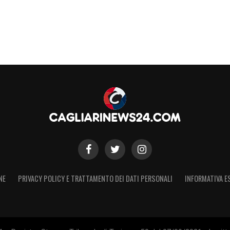
 anche da sfide che hanno contribuito a renderlo
ue
parole
:
ante, a volte vorresti spararti. Ma l’adrenalina è
 un’idea, apri il computer, chiami i tuoi assistenti.
S
NE
PRIVACY POLICY E TRATTAMENTO DEI DATI PERSONALI
INFORMATIVA E