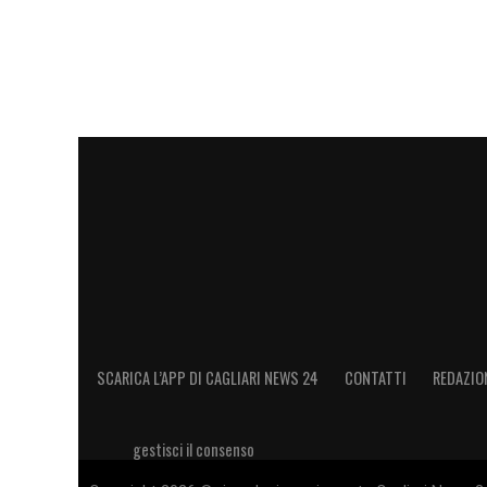
stata arricchita da numerosi successi, ma
un allenatore sempre più preparato. Le s
«Il lavoro più bello? Allenare. È più stress
incredibile. Sei sul divano la sera, ti viene
Stupendo»
.
LA PLAYLIST DELLE NOSTRE TOP NEW
SCARICA L’APP DI CAGLIARI NEWS 24
CONTATTI
REDAZIO
gestisci il consenso