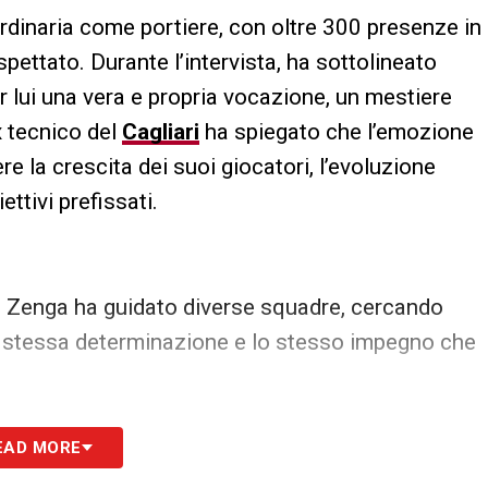
rdinaria come portiere, con oltre 300 presenze in
pettato. Durante l’intervista, ha sottolineato
r lui una vera e propria vocazione, un mestiere
 tecnico del
Cagliari
ha spiegato che l’emozione
e la crescita dei suoi giocatori, l’evoluzione
ttivi prefissati.
e, Zenga ha guidato diverse squadre, cercando
la stessa determinazione e lo stesso impegno che
na alla guida dei rossoblù, dove ha cercato di
EAD MORE
ato di Serie A. La sua esperienza in panchina è