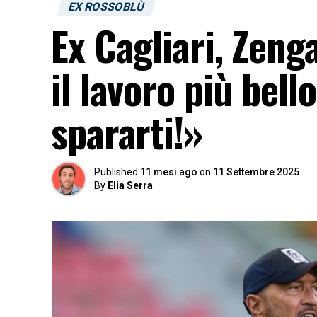
EX ROSSOBLÙ
Ex Cagliari, Zenga
il lavoro più bell
spararti!»
Published
11 mesi ago
on
11 Settembre 2025
By
Elia Serra