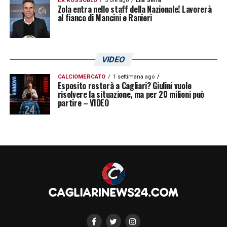
EX ROSSOBLÙ
5 ore ago
Elia Serra
Zola entra nello staff della Nazionale! Lavorerà
al fianco di Mancini e Ranieri
VIDEO
CALCIOMERCATO
1 settimana ago
Esposito resterà a Cagliari? Giulini vuole
risolvere la situazione, ma per 20 milioni può
partire – VIDEO