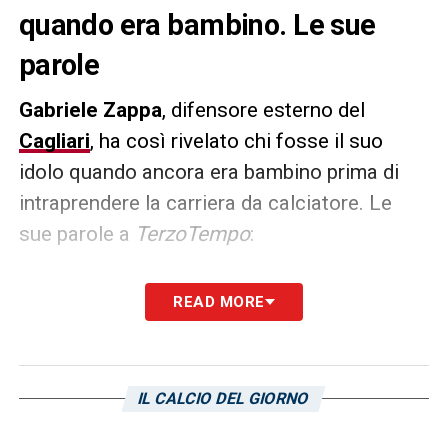
quando era bambino. Le sue
parole
Gabriele Zappa
, difensore esterno del
Cagliari
, ha così rivelato chi fosse il suo
idolo quando ancora era bambino prima di
intraprendere la carriera da calciatore. Le
sue parole a
TerzoTempo
:
«Il mio idolo era Kaka’, la scuola calcio l’ho
READ MORE
fatta a Villasanta, all’epoca affiliata all’Inter,
ora credo sia affiliata al Milan. Appena
arrivato all’Inter mi hanno spostato subito
IL CALCIO DEL GIORNO
sulla fascia, a fare il terzino. In fase difensiva
ero un po’ così perché ero esterno alto. Il