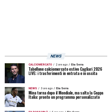
primo è stato di ambientamento e poi è
stato comunque bello perché ho fatto tutta
la trafila con la Primavera».
LA PLAYLIST DELLE NOSTRE TOP NEWS
NEWS
CALCIOMERCATO
2 ore ago
Elia Serra
Tabellone calciomercato estivo Cagliari 2026
LIVE: i trasferimenti in entrata e in uscita
NEWS
3 ore ago
Elia Serra
Mina torna dopo il Mondiale, ma salta la Coppa
Italia: pronto un programma personalizzato