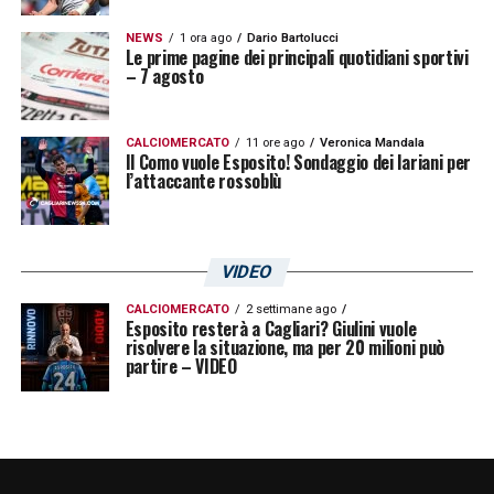
NEWS
1 ora ago
Dario Bartolucci
Le prime pagine dei principali quotidiani sportivi
– 7 agosto
U
n post condiviso da gabrielezappa (@gabrielezappa27)
CALCIOMERCATO
11 ore ago
Veronica Mandala
Il Como vuole Esposito! Sondaggio dei lariani per
l’attaccante rossoblù
LA PLAYLIST DELLE NOSTRE TOP NEWS
VIDEO
CALCIOMERCATO
2 settimane ago
Esposito resterà a Cagliari? Giulini vuole
risolvere la situazione, ma per 20 milioni può
partire – VIDEO