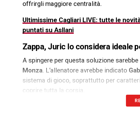
offrirgli maggiore centralità.
Ultimissime Cagliari LIVE: tutte le nov
puntati su Asllani
Zappa, Juric lo considera ideale pe
A spingere per questa soluzione sarebbe
Monza
. L’allenatore avrebbe indicato
Gab
sistema di gioco, soprattutto per caratteri
coprire tutta la corsia.
R
Nel calcio di
Juric
, gli esterni devono gara
due fasi. Proprio per questo il nome del 
dirigenza lombarda come possibile rinforzo 
tecnico può diventare un fattore decisivo 