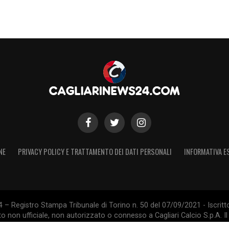
colpo con una proposta concreta.
ù e una centralità diminuita
ciclo lungo. Il difensore è arrivato al
Cagliari
menti differenti della storia recente rossoblù, tra
te e nuove ripartenze. Nell’ultimo campionato,
si è ridotto.
ulle valutazioni del giocatore e del club. Il
NE
PRIVACY POLICY E TRATTAMENTO DEI DATI PERSONALI
INFORMATIVA E
 la nuova stagione, dovrà decidere quali profili
ferte ritenute adeguate. In questo contesto, la
on attenzione.
 – Registro Stampa Tribunale di Torino n. 50 del 07/09/2021 - Iscritt
può accontentare tutti
 non ufficiale, non autorizzato o connesso a Cagliari Calcio S.p.A. Il 
Calcio S.p.A.