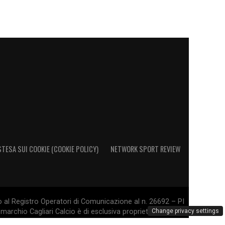
STESA SUI COOKIE (COOKIE POLICY)
NETWORK SPORT REVIEW
o al Registro Operatori di Comunicazione al n. 26692 – PI
marchio Cagliari Calcio è di esclusiva proprietà di Cagliari
Change privacy settings