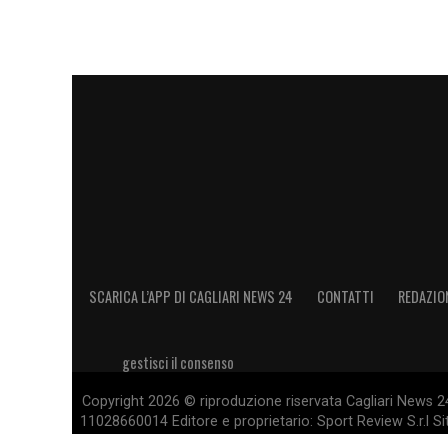
Monza
dovesse decidere di affondare il 
Zappa Cagliari, sei anni in rossobl
L’eventuale addio di
Zappa
chiuderebbe un 
ormai diversi anni fa e ha attraversato mo
cambi di guida tecnica, stagioni complica
però, il suo spazio all’interno del progetto 
La perdita di centralità potrebbe incidere s
SCARICA L’APP DI CAGLIARI NEWS 24
CONTATTI
REDAZIO
Cagliari
, impegnato a costruire la rosa per
trattenere e quali sacrificare davanti a of
posizione di
Zappa
resta da monitorare c
gestisci il consenso
Copyright 2026 © riproduzione riservata Cagliari News 24
Zappa, una scelta di mercato che 
11028660014 Editore e proprietario: Sport Review S.r.l Sito