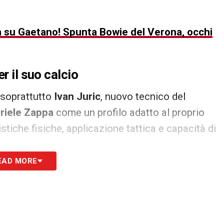
ità su Gaetano! Spunta Bowie del Verona, occhi
r il suo calcio
 soprattutto
Ivan Juric
, nuovo tecnico del
riele Zappa
come un profilo adatto al proprio
stiche fisiche, applicazione tattica e capacità di
EAD MORE
ntire intensità, continuità e letture rapide nelle
difensore del
Cagliari
sarebbe stato segnalato alla
per alzare il livello della fascia. Il gradimento
nelle prossime settimane, soprattutto se il