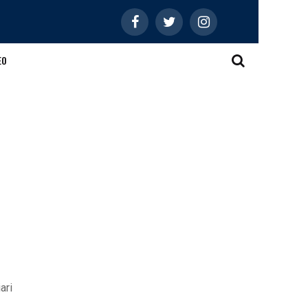
EO
ari