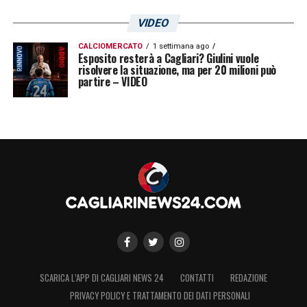
VIDEO
CALCIOMERCATO
1 settimana ago
Esposito resterà a Cagliari? Giulini vuole
risolvere la situazione, ma per 20 milioni può
partire – VIDEO
SCARICA L’APP DI CAGLIARI NEWS 24
CONTATTI
REDAZIONE
PRIVACY POLICY E TRATTAMENTO DEI DATI PERSONALI