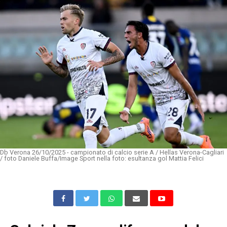
Db Verona 26/10/2025 - campionato di calcio serie A / Hellas Verona-Cagliari
/ foto Daniele Buffa/Image Sport nella foto: esultanza gol Mattia Felici