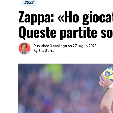
2023
Zappa: «Ho giocat
Queste partite s
Published
3 anni ago
on
27 Luglio 2023
By
Elia Serra