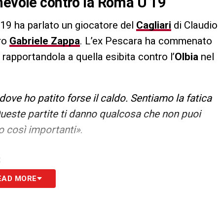
hevole contro la Roma U 19
 19 ha parlato un giocatore del
Cagliari
di Claudio
tro
Gabriele Zappa
. L’ex Pescara ha commenato
e rapportandola a quella esibita contro l’
Olbia
nel
ove ho patito forse il caldo. Sentiamo la fatica
ueste partite ti danno qualcosa che non puoi
o così importanti»
.
S
EAD MORE