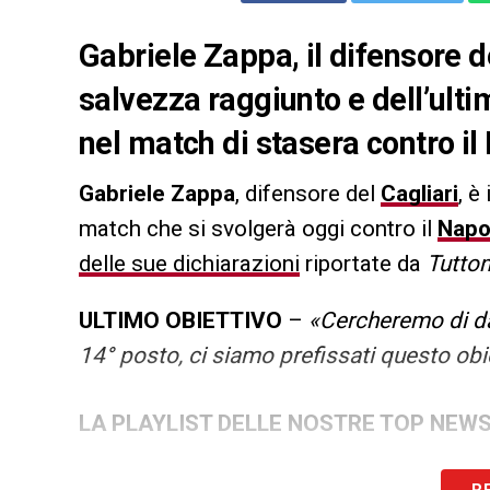
Gabriele Zappa, il difensore de
salvezza raggiunto e dell’ult
nel match di stasera contro il
Gabriele Zappa
, difensore del
Cagliari
, è
match che si svolgerà oggi contro il
Napo
delle sue dichiarazioni
riportate da
Tutto
ULTIMO OBIETTIVO
–
«Cercheremo di dar
14° posto, ci siamo prefissati questo obi
LA PLAYLIST DELLE NOSTRE TOP NEW
R