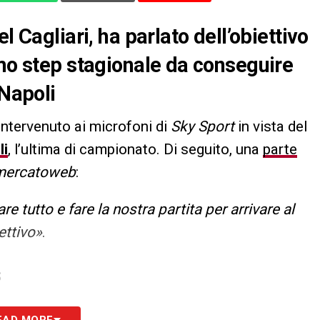
l Cagliari, ha parlato dell’obiettivo
imo step stagionale da conseguire
 Napoli
 intervenuto ai microfoni di
Sky Sport
in vista del
li
, l’ultima di campionato. Di seguito, una
parte
mercatoweb
:
e tutto e fare la nostra partita per arrivare al
ettivo»
.
S
EAD MORE