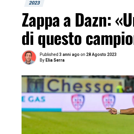
2023
Zappa a Dazn: «Una
di questo campio
Published
3 anni ago
on
28 Agosto 2023
By
Elia Serra