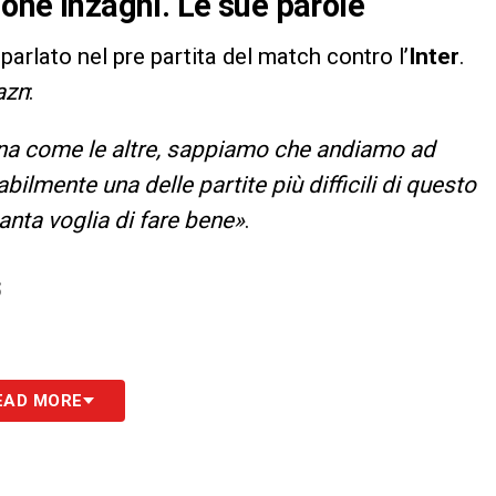
mone Inzaghi. Le sue parole
 parlato nel pre partita del match contro l’
Inter
.
azn
:
ana come le altre, sappiamo che andiamo ad
ilmente una delle partite più difficili di questo
nta voglia di fare bene»
.
S
EAD MORE