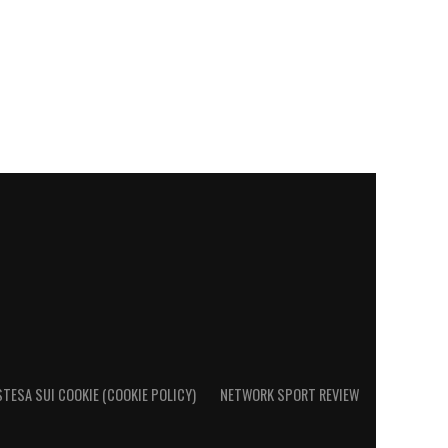
STESA SUI COOKIE (COOKIE POLICY)
NETWORK SPORT REVIEW