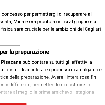
 concesso per permettergli di recuperare al
sata, Mina è ora pronto a unirsi al gruppo e a
à fisica sarà cruciale per le ambizioni del Cagliari
per la preparazione
 Pisacane
può contare su tutti gli effettivi a
 al mister di accelerare i processi di amalgama e
ica della preparazione. Avere l’intera rosa fin
non indifferente, permettendo di costruire la
tare al meglio le prime amichevoli stagionali.
 il
Cagliari
si prepara con dedizione e