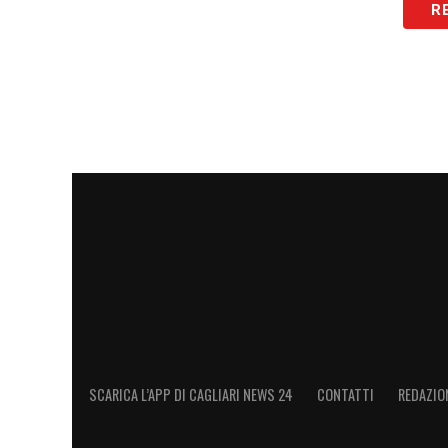
R
determinazione per affrontare le sfide d
SCARICA L’APP DI CAGLIARI NEWS 24
CONTATTI
REDAZIO
Visualizza questo post su Instag