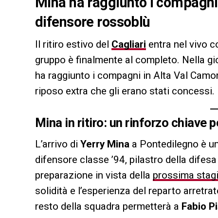
Mina ha raggiunto i compagni 
difensore rossoblù
Il ritiro estivo del
Cagliari
entra nel vivo c
gruppo è finalmente al completo. Nella gi
ha raggiunto i compagni in Alta Val Camoni
riposo extra che gli erano stati concessi.
Mina in ritiro: un rinforzo chiave p
L’arrivo di
Yerry Mina
a Pontedilegno è un
difensore classe ’94, pilastro della difesa
preparazione in vista della
prossima stag
solidità e l’esperienza del reparto arretrato
resto della squadra permetterà a
Fabio P