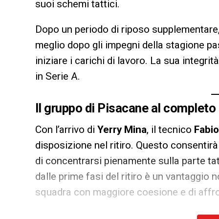
suoi schemi tattici.
Dopo un periodo di riposo supplementare,
meglio dopo gli impegni della stagione pas
iniziare i carichi di lavoro. La sua integrit
in Serie A.
Il gruppo di Pisacane al completo 
Con l’arrivo di
Yerry Mina
, il tecnico
Fabio
disposizione nel ritiro. Questo consentirà
di concentrarsi pienamente sulla parte tatt
dalle prime fasi del ritiro è un vantaggio 
squadra con maggiore coesione e di affron
Il lavoro in Alta Val Camonica prosegue, e