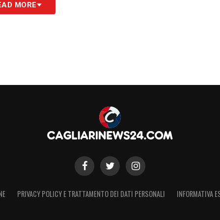
EAD MORE
el prossimo campionato.
Il video:
NE
PRIVACY POLICY E TRATTAMENTO DEI DATI PERSONALI
INFORMATIVA E
ram