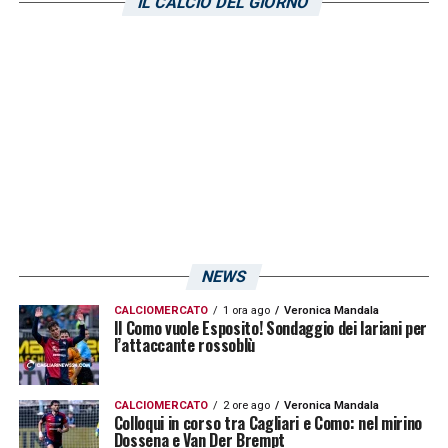
IL CALCIO DEL GIORNO
Volevamo questa qualificazione, ma non ci
siamo riusciti. Adesso dobbiamo continuare
a pensare al campionato, abbiamo altre
partite»
.
LA PLAYLIST DELLE NOSTRE TOP NEWS
NEWS
CALCIOMERCATO
1 ora ago
Veronica Mandala
Il Como vuole Esposito! Sondaggio dei lariani per
l’attaccante rossoblù
CALCIOMERCATO
2 ore ago
Veronica Mandala
Colloqui in corso tra Cagliari e Como: nel mirino
Dossena e Van Der Brempt