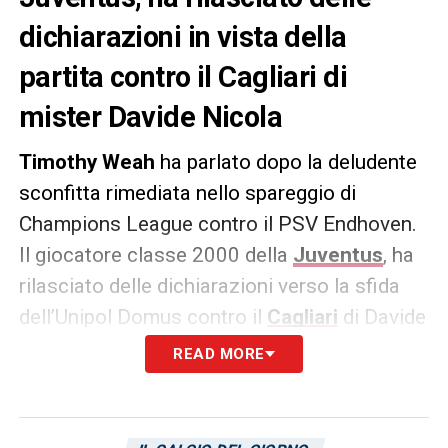
dichiarazioni in vista della
partita contro il Cagliari di
mister Davide Nicola
Timothy Weah
ha parlato dopo la deludente
sconfitta rimediata nello spareggio di
Champions League contro il PSV Endhoven.
Il giocatore classe 2000 della
Juventus
, ha
rilasciato delle dichiarazioni verso la sfida
dell’Unipol Domus contro il
Cagliari
di Davide
Nicola. Le sue parole:
READ MORE
«Veramente un brutto momento per me e
per noi. Ho segnato, ma è stato inutile.