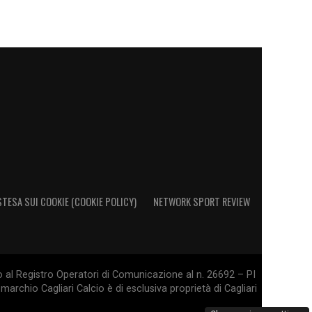
STESA SUI COOKIE (COOKIE POLICY)
NETWORK SPORT REVIEW
o al Registro Operatori di Comunicazione al n. 26692 – PI
marchio Cagliari Calcio è di esclusiva proprietà di Cagliari