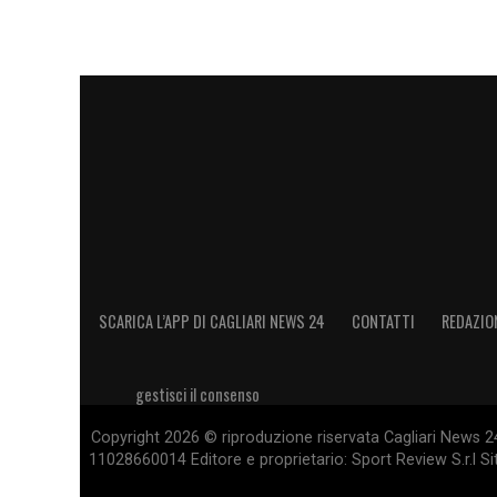
SCARICA L’APP DI CAGLIARI NEWS 24
CONTATTI
REDAZIO
gestisci il consenso
Copyright 2026 © riproduzione riservata Cagliari News 24
11028660014 Editore e proprietario: Sport Review S.r.l Sito