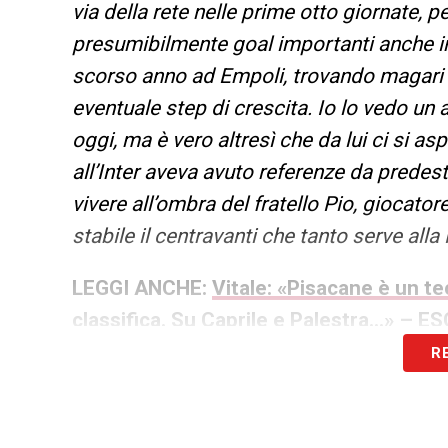
via della rete nelle prime otto giornate, p
presumibilmente goal importanti anche in
scorso anno ad Empoli, trovando magari la
eventuale step di crescita. Io lo vedo u
oggi, ma è vero altresì che da lui ci si a
all’Inter aveva avuto referenze da predesti
vivere all’ombra del fratello Pio, giocato
stabile il centravanti che tanto serve alla
LEGGI ANCHE:
Vitale: «Pisacane è un te
classifica. Su Caprile e Palestra…» – 
R
LA PLAYLIST DELLE NOSTRE TOP NEW