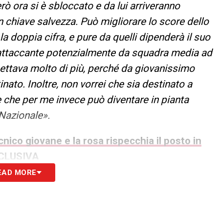
erò ora si è sbloccato e da lui arriveranno
 chiave salvezza. Può migliorare lo score dello
 doppia cifra, e pure da quelli dipenderà il suo
n attaccante potenzialmente da squadra media ad
spettava molto di più, perché da giovanissimo
nato. Inoltre, non vorrei che sia destinato a
re che per me invece può diventare in pianta
 Nazionale».
cnico giovane e la rosa rispecchia il posto in
ESCLUSIVA
EAD MORE
S