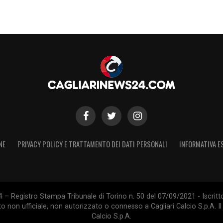
NE
PRIVACY POLICY E TRATTAMENTO DEI DATI PERSONALI
INFORMATIVA E
 – Registro Stampa Tribunale di Torino n. 50 del 07/09/2021 - Iscritt
 non ufficiale, non autorizzato o connesso a Cagliari Calcio S.p.A. Il 
Calcio S.p.A.