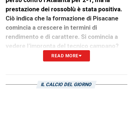
perso contro l’Atalanta per 2-1, ma la
prestazione dei rossoblù è stata positiva.
Ciò indica che la formazione di Pisacane
comincia a crescere in termini di
rendimento e di carattere. Si comincia a
vedere l’impronta del tecnico campano?
READ MORE
«Pisacane è un tecnico giovane, ed oltretutto
a parer mio ad oggi non poteva fare di più,
perché il quindicesimo posto rispecchia il
IL CALCIO DEL GIORNO
valore della rosa del Cagliari. Di contro,
aveva un’Atalanta mentalmente rivitalizzata,
gli orobici dopo aver battuto il Chelsea in
Champions erano inevitabilmente un
avversario abbastanza scomodo. Ora che