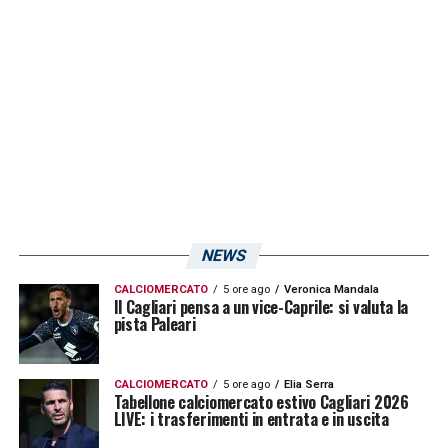
scorso anno e alcuni di questa stagione,
siamo una squadra che non molla mai»
LA PLAYLIST DELLE NOSTRE TOP NEWS
NEWS
CALCIOMERCATO
5 ore ago
Veronica Mandala
Il Cagliari pensa a un vice-Caprile: si valuta la
pista Paleari
CALCIOMERCATO
5 ore ago
Elia Serra
Tabellone calciomercato estivo Cagliari 2026
LIVE: i trasferimenti in entrata e in uscita