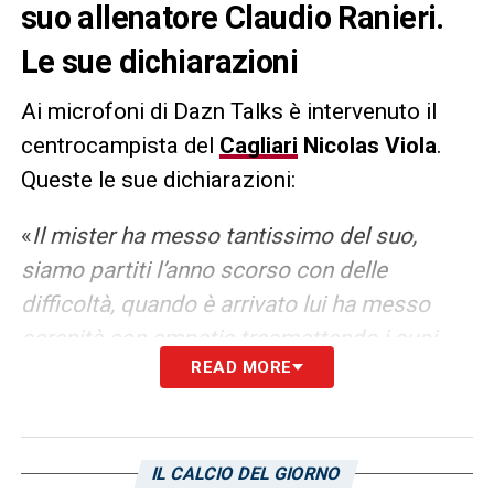
suo allenatore Claudio Ranieri.
Le sue dichiarazioni
Ai microfoni di Dazn Talks è intervenuto il
centrocampista del
Cagliari
Nicolas Viola
.
Queste le sue dichiarazioni:
«
Il mister ha messo tantissimo del suo,
siamo partiti l’anno scorso con delle
difficoltà, quando è arrivato lui ha messo
serenità con empatia trasmettendo i suoi
READ MORE
valori. Ci ha fatto capire che si può giocare a
calcio, dare il massimo anche rimanendo
felici e tranquilli. Questo è la base di ogni
risultato fantastico, come quello dello
IL CALCIO DEL GIORNO