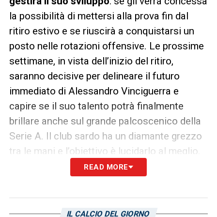
gestirà il suo sviluppo
: se gli verrà concessa
la possibilità di mettersi alla prova fin dal
ritiro estivo e se riuscirà a conquistarsi un
posto nelle rotazioni offensive. Le prossime
settimane, in vista dell’inizio del ritiro,
saranno decisive per delineare il futuro
immediato di Alessandro Vinciguerra e
capire se il suo talento potrà finalmente
brillare anche sul grande palcoscenico della
Serie A. Il club sardo ha un diamante grezzo
tra le mani e l’obiettivo è lucidarlo al meglio.
READ MORE
LA PLAYLIST DELLE NOSTRE TOP NEWS
IL CALCIO DEL GIORNO