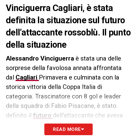
Vinciguerra Cagliari, è stata
definita la situazione sul futuro
dell’attaccante rossoblù. Il punto
della situazione
Alessandro Vinciguerra
è stata una delle
sorprese della favolosa annata affrontata
dal
Cagliari
Primavera e culminata con la
storica vittoria della Coppa Italia di
categoria. Trascinatore con 8 gol e leader
della squadra di Fabio Pisacane, è stato
definito il
futuro
dell’attaccante che aveva
firmato un triennale con un’opzione a favore
READ MORE
del club per un’ulteriore stagione. Proprio la