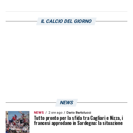
società rossoblù ha già esercitato l’opzione
in stagione, ciò significa che il contratto di
IL CALCIO DEL GIORNO
Vinciguerra è esteso al 2026, con opzione
per ulteriori due anni.
LA PLAYLIST DELLE NOSTRE TOP NEWS
NEWS
NEWS
2 ore ago
Dario Bartolucci
Tutto pronto per la sfida tra Cagliari e Nizza, i
francesi approdano in Sardegna: la situazione