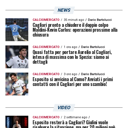
NEWS
CALCIOMERCATO
35 minuti ago
Dario Bartolucci
Cagliari pronto a chiudere il doppio colpo
Maldini-Kevin Carlos: operazioni prossime alla
chiusura
CALCIOMERCATO
1 ora ago
Dario Bartolucci
Quasi fatta per portare Aurelio al Cagliari,
intesa di massima con lo Spezia: siamo ai
dettagli
CALCIOMERCATO
3 ore ago
Dario Bartolucci
Esposito si avvicina al Como? Avviati i primi
contatti con il Cagliari per uno scambio!
VIDEO
CALCIOMERCATO
2 settimane ago
Esposito resterà a Cagliari? Giulini vuole
risolvere la situazione, ma per 20 milioni può