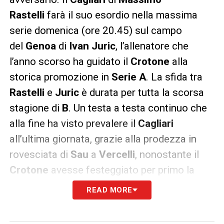
Rastelli
farà il suo esordio nella massima
serie domenica (ore 20.45) sul campo
del
Genoa
di
Ivan Juric
, l’allenatore che
l’anno scorso ha guidato il
Crotone
alla
storica promozione in
Serie A
. La sfida tra
Rastelli
e
Juric
è durata per tutta la scorsa
stagione di
B
. Un testa a testa continuo che
alla fine ha visto prevalere il
Cagliari
all’ultima giornata, grazie alla prodezza in
rovesciata di
Sau
a
Vercelli
, nonostante il
Crotone
avesse festeggiato per primo la
promozione.
READ MORE
Mentre
Rastelli
è rimasto saldo sulla