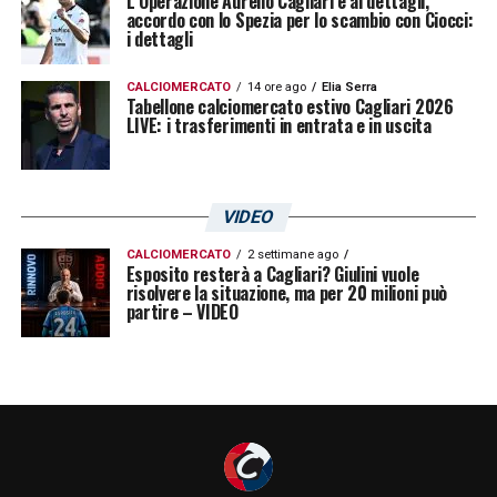
L’Operazione Aurelio Cagliari è ai dettagli,
accordo con lo Spezia per lo scambio con Ciocci:
avrebbe fatto)
4-0
grazie ai gol di Farias,
i dettagli
Deiola, Sau e Giannetti. Ma domenica a
Marassi l’eterna sfida tra
CALCIOMERCATO
14 ore ago
Rastelli
Elia Serra
e
Juric
Tabellone calciomercato estivo Cagliari 2026
LIVE: i trasferimenti in entrata e in uscita
sarà completamente diversa e avrà un altro
sapore. Quello di
Serie A
.
VIDEO
LA PLAYLIST DELLE NOSTRE TOP NEWS
CALCIOMERCATO
2 settimane ago
Esposito resterà a Cagliari? Giulini vuole
risolvere la situazione, ma per 20 milioni può
partire – VIDEO