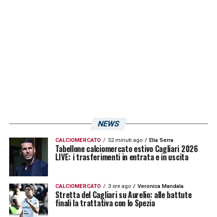
ricorda delle qualità che abbiamo e riuscire
così a fare punti. Non so se Empoli sarà
l’ultima tappa della mia carriera, ma ho 29
anni, ho giocato in competizioni come
Champions League, Europa League,
Mondiali e Coppa d’Africa e credo che questi
siano i sogni che avrei voluto realizzare. Ora
penso a portare a casa la salvezza e poi
NEWS
valuteremo il proseguo
»
CALCIOMERCATO
52 minuti ago
Elia Serra
Tabellone calciomercato estivo Cagliari 2026
LA PLAYLIST DELLE NOSTRE TOP NEWS
LIVE: i trasferimenti in entrata e in uscita
CALCIOMERCATO
3 ore ago
Veronica Mandala
Stretta del Cagliari su Aurelio: alle battute
finali la trattativa con lo Spezia