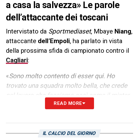
a casa la salvezza» Le parole
dell’attaccante dei toscani
Intervistato da
Sportmediaset
, Mbaye
Niang
,
attaccante
dell’Empoli
, ha parlato in vista
della prossima sfida di campionato contro il
Cagliari
:
«
Sono molto contento di esser qui. Ho
trovato una squadra molto bella, che crede
nel lavoro che facciamo così come il mister
READ MORE
che ci stimola in settimana per arrivare
pronto la domenica. Non credo che Nicola
abbia dei segreti per condurre le sue
squadre alla salvezza, semplicemente ci
IL CALCIO DEL GIORNO