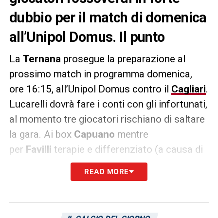
dubbio per il match di domenica
all’Unipol Domus. Il punto
La
Ternana
prosegue la preparazione al
prossimo match in programma domenica,
ore 16:15, all’Unipol Domus contro il
Cagliari
.
Lucarelli dovrà fare i conti con gli infortunati,
al momento tre giocatori rischiano di saltare
la gara. Ai box
Capuano
mentre
per
Favilli
terapie e differenziato (a causa di
una contusione al polpaccio rimediata con
READ MORE
il
Venezia
); terapie in infermeria
per
Sørensen
(lieve distorsione del
ginocchio destro riportata nel corso della