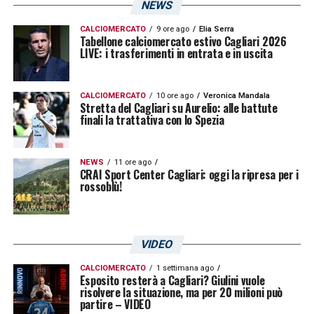
NEWS
riusciti in una sola occasione a mantenere la
CALCIOMERCATO
9 ore ago
Elia Serra
porta inviolata lontano dall’Olimpico: nelle 11
Tabellone calciomercato estivo Cagliari 2026
LIVE: i trasferimenti in entrata e in uscita
trasferte la Roma ha sempre subìto almeno
un gol, fatta eccezione per la gara di Reggio
CALCIOMERCATO
10 ore ago
Veronica Mandala
Emilia contro il
Sassuolo
, vinta per due reti a
Stretta del Cagliari su Aurelio: alle battute
finali la trattativa con lo Spezia
zero. Dalla difesa all’attacco:
i giallorossi
segnano da 9 gare di fila in casa del
NEWS
11 ore ago
Cagliari
. Spalletti, però, non è mai riuscito a
CRAI Sport Center Cagliari: oggi la ripresa per i
rossoblù!
vincere in Sardegna: sono 5 i pareggi e due le
sconfitte rimediate in carriera dal tecnico
toscano.
VIDEO
CALCIOMERCATO
1 settimana ago
LA PLAYLIST DELLE NOSTRE TOP NEWS
Esposito resterà a Cagliari? Giulini vuole
risolvere la situazione, ma per 20 milioni può
partire – VIDEO