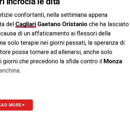
i incrocia le dita
tizie confortanti, nella settimana appena
sta del
Cagliari
Gaetano Oristanio
che ha lasciato
a causa di un affaticamento ai flessori della
 solo terapie nei giorni passati, la speranza di
atore possa tornare ad allenarsi, anche solo
 giorni che precedono la sfida contro il
Monza
panchina.
S
EAD MORE