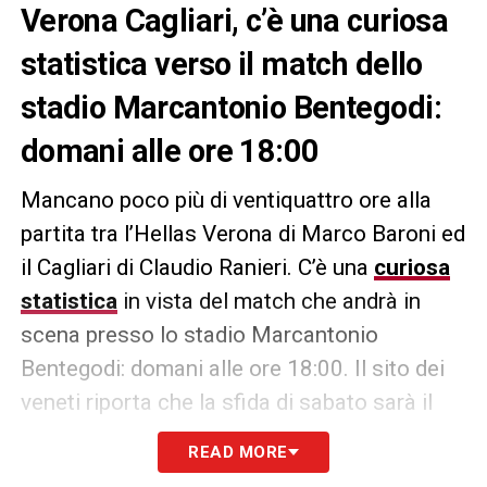
Verona Cagliari, c’è una curiosa
statistica verso il match dello
stadio Marcantonio Bentegodi:
domani alle ore 18:00
Mancano poco più di ventiquattro ore alla
partita tra l’Hellas Verona di Marco Baroni ed
il Cagliari di Claudio Ranieri. C’è una
curiosa
statistica
in vista del match che andrà in
scena presso lo stadio Marcantonio
Bentegodi: domani alle ore 18:00. Il sito dei
veneti riporta che la sfida di sabato sarà il
terzo confronto tra
Verona
e
Cagliari
che si
READ MORE
giocherà nell’ultima partita prima di Natale!