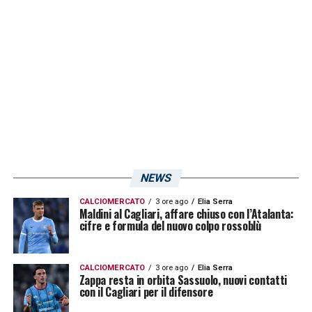
essere belli, e cominciare ad essere più cinici
sotto porta.
LA PLAYLIST DELLE NOSTRE TOP NEWS
NEWS
CALCIOMERCATO
3 ore ago
Elia Serra
Maldini al Cagliari, affare chiuso con l’Atalanta:
cifre e formula del nuovo colpo rossoblù
CALCIOMERCATO
3 ore ago
Elia Serra
Zappa resta in orbita Sassuolo, nuovi contatti
con il Cagliari per il difensore