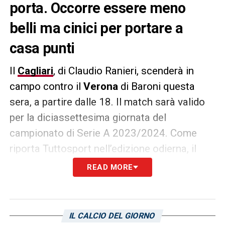
porta. Occorre essere meno
belli ma cinici per portare a
casa punti
Il
Cagliari
, di Claudio Ranieri, scenderà in
campo contro il
Verona
di Baroni questa
sera, a partire dalle 18. Il match sarà valido
per la diciassettesima giornata del
campionato di Serie A 2023/2024. Come
riporta Tuttosport nell’edizione odierna, il
tecnico romano chiede ai rossoblù maggiore
READ MORE
concretezza
. In questo momento gli isolani
si trovano fuori dalla zona rossa, per
rimanerci, però, occorre pensare meno ad
IL CALCIO DEL GIORNO