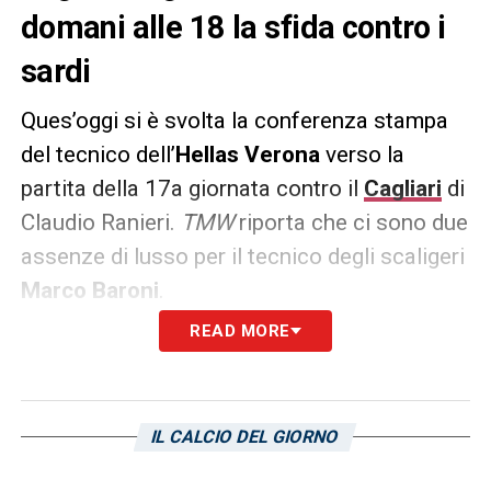
domani alle 18 la sfida contro i
sardi
Ques’oggi si è svolta la conferenza stampa
del tecnico dell’
Hellas Verona
verso la
partita della 17a giornata contro il
Cagliari
di
Claudio Ranieri.
TMW
riporta che ci sono due
assenze di lusso per il tecnico degli scaligeri
Marco Baroni
.
READ MORE
Per la partita non saranno arruolabili il
capitano
Davide Faraoni
– non ha ancora
smaltito i propri problemi muscolari – ed un
IL CALCIO DEL GIORNO
centrocampista. Salterà la sfida anche l’ex
Herta Berlino
Suat Serdar
, il quale sta