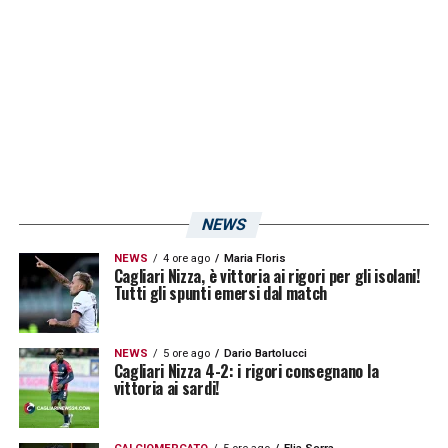
patendo i postumi di un brutto pestone preso
nell’ultimo allenamento, riferisce il suo
tecnico!
LA PLAYLIST DELLE NOSTRE TOP NEWS
NEWS
NEWS
4 ore ago
Maria Floris
Cagliari Nizza, è vittoria ai rigori per gli isolani!
Tutti gli spunti emersi dal match
NEWS
5 ore ago
Dario Bartolucci
Cagliari Nizza 4-2: i rigori consegnano la
vittoria ai sardi!