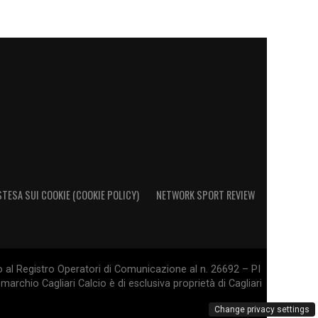
STESA SUI COOKIE (COOKIE POLICY)
NETWORK SPORT REVIEW
o al Registro Operatori di Comunicazione al n. 26692 – PI
marchio Cagliari Calcio è di esclusiva proprietà di Cagliari
Change privacy settings