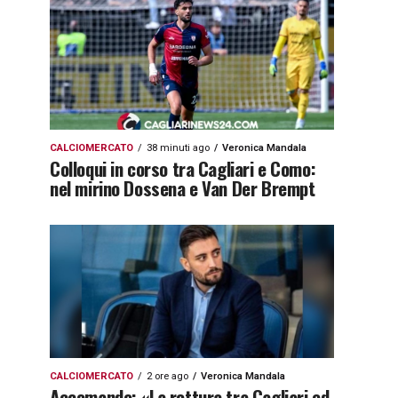
CALCIOMERCATO
38 minuti ago
Veronica Mandala
Colloqui in corso tra Cagliari e Como:
nel mirino Dossena e Van Der Brempt
CALCIOMERCATO
2 ore ago
Veronica Mandala
Accomando: «La rottura tra Cagliari ed