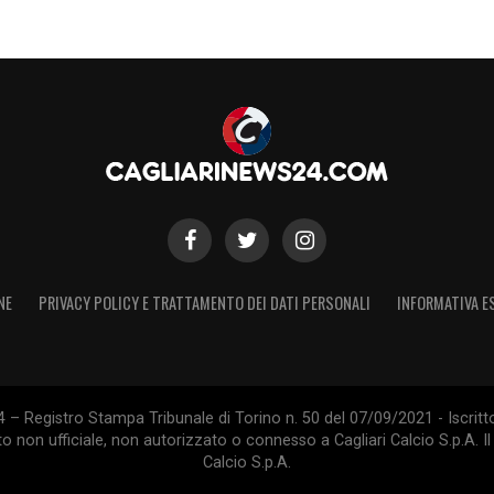
NE
PRIVACY POLICY E TRATTAMENTO DEI DATI PERSONALI
INFORMATIVA E
 – Registro Stampa Tribunale di Torino n. 50 del 07/09/2021 - Iscritt
 non ufficiale, non autorizzato o connesso a Cagliari Calcio S.p.A. Il 
Calcio S.p.A.