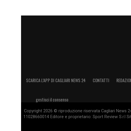
SCARICA L’APP DI CAGLIARI NEWS 24
CONTATTI
REDAZIO
gestisci il consenso
Copyright 2026 © riproduzione riservata Cagliari News 24
11028660014 Editore e proprietario: Sport Review S.r.l Sito