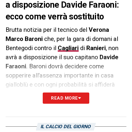
a disposizione Davide Faraoni:
ecco come verrà sostituito
Brutta notizia per il tecnico del
Verona
Marco Baroni
che, per la gara di domani al
Bentegodi contro il
Cagliari
di
Ranieri
, non
avrà a disposizione il suo capitano
Davide
Faraoni
. Baroni dovrà decidere come
sopperire all’assenza importante in casa
gialloblù e con ogni probabilità si affiderà
ancora al giovane classe 2001
Jackson
READ MORE
Tchatchoua
, già impiegato per 338 minuti in
questa prima parte di campionato.
IL CALCIO DEL GIORNO
LA PLAYLIST DELLE NOSTRE TOP NEWS