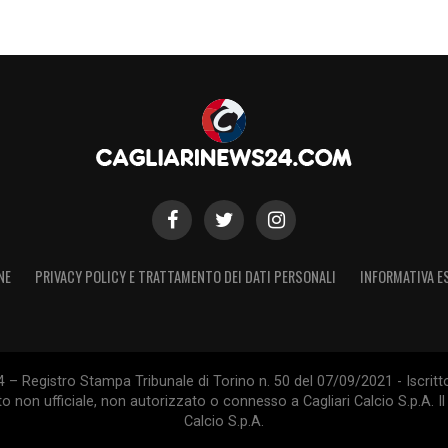
re della Nazionale al Ferraris per Palestra
,
S
NE
PRIVACY POLICY E TRATTAMENTO DEI DATI PERSONALI
INFORMATIVA E
 – Registro Stampa Tribunale di Torino n. 50 del 07/09/2021 - Iscritt
 non ufficiale, non autorizzato o connesso a Cagliari Calcio S.p.A. Il 
Calcio S.p.A.