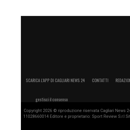
semplice.
LEGGI ANCHE:
Genoa Cagliari, osservato
Caprile e Colombo: il retroscena
LA PLAYLIST DELLE NOSTRE TOP NEW
SCARICA L’APP DI CAGLIARI NEWS 24
CONTATTI
REDAZIO
gestisci il consenso
Copyright 2026 © riproduzione riservata Cagliari News 24
11028660014 Editore e proprietario: Sport Review S.r.l Sito