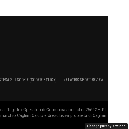
STESA SUI COOKIE (COOKIE POLICY)
NETWORK SPORT REVIEW
o al Registro Operatori di Comunicazione al n. 26692 – PI
marchio Cagliari Calcio è di esclusiva proprietà di Cagliari
Change privacy settings