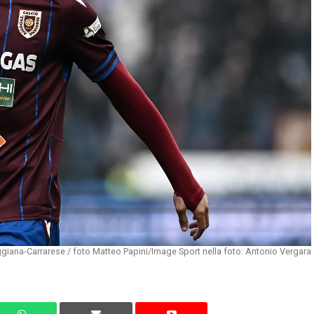
giana-Carrarese / foto Matteo Papini/Image Sport nella foto: Antonio Vergara