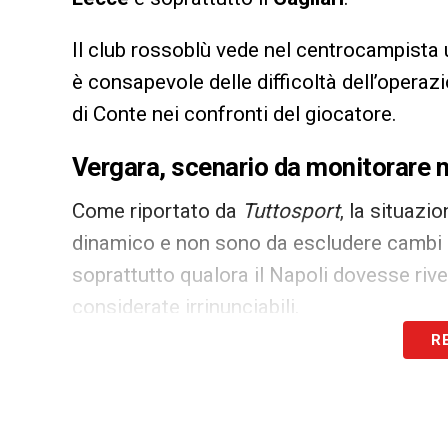
Il club rossoblù vede nel centrocampista 
è consapevole delle difficoltà dell’operazi
di Conte nei confronti del giocatore.
Vergara, scenario da monitorare 
Come riportato da
Tuttosport
, la situaz
dinamico e non sono da escludere cambi d
soprattutto qualora il Napoli dovesse rived
considerate irrinunciabili.
R
Per ora, però, la strategia è chiara: Ver
Cagliari osserva, prende appunti e resta 
eventuali spiragli, ma consapevole che 