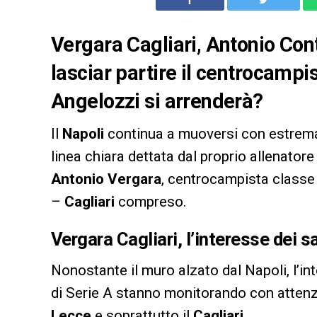
Vergara Cagliari, Antonio Cont
lasciar partire il centrocamp
Angelozzi si arrenderà?
Il
Napoli
continua a muoversi con estrema
linea chiara dettata dal proprio allenator
Antonio Vergara
, centrocampista classe
–
Cagliari
compreso.
Vergara Cagliari, l’interesse dei s
Nonostante il muro alzato dal Napoli, l’in
di Serie A stanno monitorando con attenzi
Lecce
e soprattutto il
Cagliari
.