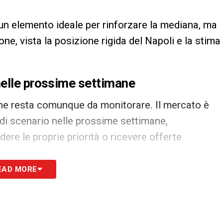
un elemento ideale per rinforzare la mediana, ma
one, vista la posizione rigida del Napoli e la stima
nelle prossime settimane
ione resta comunque da monitorare. Il mercato è
i scenario nelle prossime settimane,
ere le proprie priorità o ricevere offerte
EAD MORE
gara resta al centro del progetto azzurro. Il
alla finestra, pronto ad approfittare di
convincere il Napoli e Conte non sarà affatto