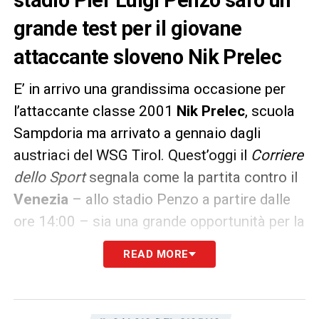
stadio Pier Luigi Penzo sarò un
grande test per il giovane
attaccante sloveno Nik Prelec
E’ in arrivo una grandissima occasione per
l’attaccante classe 2001
Nik Prelec
, scuola
Sampdoria ma arrivato a gennaio dagli
austriaci del WSG Tirol. Quest’oggi il
Corriere
dello Sport
segnala come la partita contro il
Venezia
– allo stadio Penzo a partire dalle
ore 14:00 – sia una grande opportunità per la
punta del
Cagliari
. Tutto il peso dell’attacco
READ MORE
dei rossoblù peserà sulle sue spalle nella
fondamentale sfida alla squadra di Vanoli,
starà a lui non far rimpiangere l’assenza di