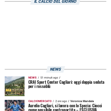
IL CALCIO DEL GIORNO
Gianluca Lapadula
(squalificato). Capitan
Leonardo
Pavoletti
sarà in panchina ma il
suo minutaggio al momento dovrebbe essere
ai minimi storici dato che è la prima
convocazione dopo l’infortunio patito alla
caviglia nella prima partita del girone di
ritorno.
LA PLAYLIST DELLE NOSTRE TOP NEWS
NEWS
NEWS
51 minuti ago
CRAI Sport Center Cagliari: oggi doppia seduta
per i rossoblù
CALCIOMERCATO
2 ore ago
Veronica Mandala
Aurelio Cagliari, si lavora con lo Spezia: Ciocci
come possibile contropartita – ESCLUSIVA