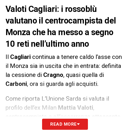
Valoti Cagliari: i rossoblù
valutano il centrocampista del
Monza che ha messo a segno
10 reti nell’ultimo anno
Il
Cagliari
continua a tenere caldo l’asse con
il Monza sia in uscita che in entrata: definita
la cessione di
Cragno
, quasi quella di
Carboni
, ora si guarda agli acquisti.
Come riporta L’Unione Sarda si valuta il
profilo dell’ex Milan
Mattia
Valoti
,
centrocampista o all’occorrenza attaccante,
READ MORE
che nella scorsa stagione conclusa con la