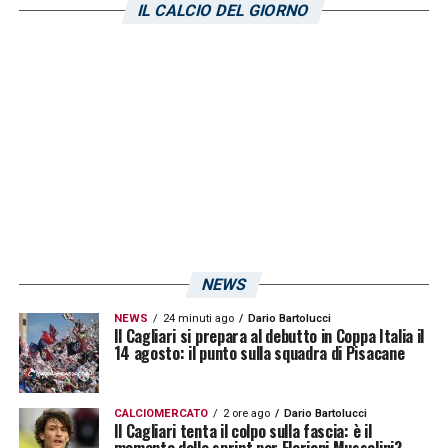
IL CALCIO DEL GIORNO
NEWS
NEWS
24 minuti ago
Dario Bartolucci
Il Cagliari si prepara al debutto in Coppa Italia il
14 agosto: il punto sulla squadra di Pisacane
CALCIOMERCATO
2 ore ago
Dario Bartolucci
Il Cagliari tenta il colpo sulla fascia: è il