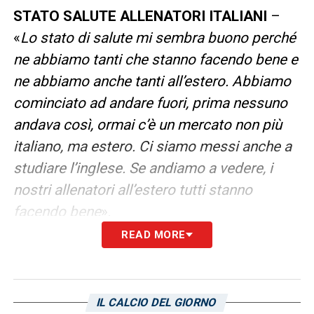
STATO SALUTE ALLENATORI ITALIANI
–
«
Lo stato di salute mi sembra buono perché
ne abbiamo tanti che stanno facendo bene e
ne abbiamo anche tanti all’estero. Abbiamo
cominciato ad andare fuori, prima nessuno
andava così, ormai c’è un mercato non più
italiano, ma estero. Ci siamo messi anche a
studiare l’inglese. Se andiamo a vedere, i
nostri allenatori all’estero tutti stanno
facendo bene
».
READ MORE
ANTONIO CAPITA
– «Con Capita eravamo
amici, Gino San Felice, ma tantissime
persone, qualcuno c’è ancora e qualcuno non
IL CALCIO DEL GIORNO
c’è più, mi sono rimasti nel cuore».