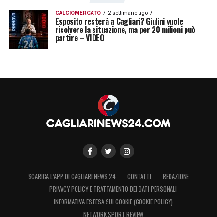
CALCIOMERCATO
2 settimane ago
Esposito resterà a Cagliari? Giulini vuole
risolvere la situazione, ma per 20 milioni può
partire – VIDEO
SCARICA L’APP DI CAGLIARI NEWS 24
CONTATTI
REDAZIONE
PRIVACY POLICY E TRATTAMENTO DEI DATI PERSONALI
INFORMATIVA ESTESA SUI COOKIE (COOKIE POLICY)
NETWORK SPORT REVIEW