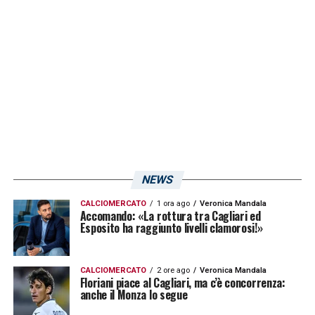
squadra ha sofferto, così come all’andata,
ma ha trovato comunque gli argomenti
buoni per portarla a casa: in trasferta, dopo
il pari di Piccoli e con tutto lo stadio che
spingeva… sembrava più una fase da 2-1 per
il Cagliari e invece così non è stato»
LA PLAYLIST DELLE NOSTRE TOP NEWS
NEWS
CALCIOMERCATO
1 ora ago
Veronica Mandala
Accomando: «La rottura tra Cagliari ed
Esposito ha raggiunto livelli clamorosi!»
CALCIOMERCATO
2 ore ago
Veronica Mandala
Floriani piace al Cagliari, ma c’è concorrenza:
anche il Monza lo segue