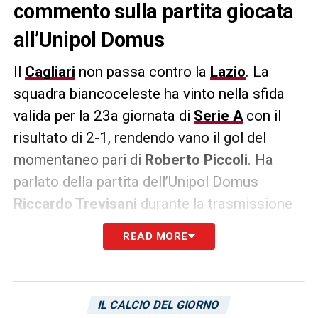
commento sulla partita giocata
all’Unipol Domus
Il
Cagliari
non passa contro la
Lazio
. La
squadra biancoceleste ha vinto nella sfida
valida per la 23a giornata di
Serie A
con il
risultato di 2-1, rendendo vano il gol del
momentaneo pari di
Roberto Piccoli
. Ha
parlato della partita dell’Unipol Domus
Riccardo Trevisani
durante la trasmissione
web Fontana di Trevi, per
Cronache di
READ MORE
Spogliatoio
.
«Lazio? È veramente una squadra piacevole
da guardare, difficilmente ti annoi. La
IL CALCIO DEL GIORNO