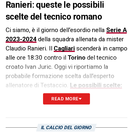
Ranieri: queste le possibili
scelte del tecnico romano
Ci siamo, è il giorno dell’esordio nella
Serie A
2023-2024
della squadra allenata da mister
Claudio Ranieri. Il
Cagliari
scenderà in campo
alle ore 18:30 contro il
Torino
del tecnico
croato Ivan Juric. Oggi vi riportiamo la
probabile formazione scelta dall’esperto
allenatore di Testaccio.
Le possibili scelte:
READ MORE
4-4-2
Radunovic; Zappa, Dossena, Obert,
Augello; Nandez, Makoumbou, Sulemana,
Azzi; Oristanio, Pavoletti.
IL CALCIO DEL GIORNO