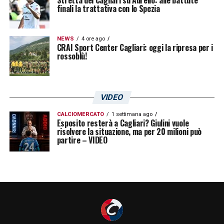
Stretta del Cagliari su Aurelio: alle battute
finali la trattativa con lo Spezia
NEWS
4 ore ago
CRAI Sport Center Cagliari: oggi la ripresa per i
rossoblù!
VIDEO
CALCIOMERCATO
1 settimana ago
Esposito resterà a Cagliari? Giulini vuole
risolvere la situazione, ma per 20 milioni può
partire – VIDEO