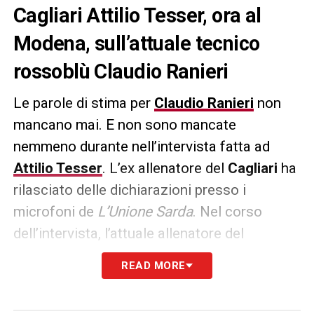
Cagliari Attilio Tesser, ora al
Modena, sull’attuale tecnico
rossoblù Claudio Ranieri
Le parole di stima per
Claudio Ranieri
non
mancano mai. E non sono mancate
nemmeno durante nell’intervista fatta ad
Attilio Tesser
. L’ex allenatore del
Cagliari
ha
rilasciato delle dichiarazioni presso i
microfoni de
L’Unione Sarda
. Nel corso
dell’intervista, l’attuale allenatore del
Modena
ha rilasciato qualche parola nei
READ MORE
confronti del tecnico rossoblù. Ecco uno
stralcio di ciò che ha detto:
«Ranieri? Gli