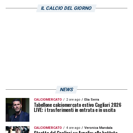
faccio i complimenti. Per la sua signorilità,
IL CALCIO DEL GIORNO
reale e non di facciata, per l’umiltà con cui è
tornato in B e per i risultati. Ha esperienza e
carisma, quella che gli ha permesso di
conquistare lo spogliatoio»
LA PLAYLIST DELLE NOSTRE TOP NEWS
NEWS
CALCIOMERCATO
2 ore ago
Elia Serra
Tabellone calciomercato estivo Cagliari 2026
LIVE: i trasferimenti in entrata e in uscita
CALCIOMERCATO
4 ore ago
Veronica Mandala