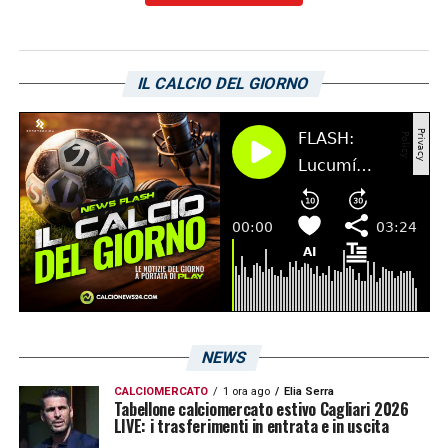
ABBONDANZA A CENTROCAMPO
–
«
Bellissimo. Nella Juve sono usciti fuori
splendidamente Fagioli e Miretti, che
IL CALCIO DEL GIORNO
secondo me saranno il futuro della
Nazionale. Non dimentichiamoci neppure di
Barella e Verratti, due campioni d’Europa.
Mancano però le riserve
».
LA PLAYLIST DELLE NOSTRE TOP NEWS
NEWS
CALCIOMERCATO
1 ora ago
Elia Serra
Tabellone calciomercato estivo Cagliari 2026
LIVE: i trasferimenti in entrata e in uscita