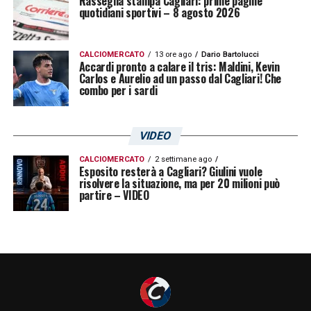
Rassegna stampa Cagliari: prime pagine
quotidiani sportivi – 8 agosto 2026
hanno manifestato sin da subito la “volontà”
di contribuire. Va però ricordato che alle
CALCIOMERCATO
13 ore ago
Dario Bartolucci
dipendenze delle società di calcio ci sono
Accardi pronto a calare il tris: Maldini, Kevin
Carlos e Aurelio ad un passo dal Cagliari! Che
“altri” allenatori, istruttori, preparatori e
combo per i sardi
collaboratori che hanno meri redditi di
lavoro: anche al di sotto delle medie
VIDEO
nazionali. Su questi redditi non è
CALCIOMERCATO
2 settimane ago
ammissibile pensare ad alcuna riduzione.
Esposito resterà a Cagliari? Giulini vuole
risolvere la situazione, ma per 20 milioni può
Per umanità
».
partire – VIDEO
LA PLAYLIST DELLE NOSTRE TOP NEWS