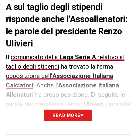
A sul taglio degli stipendi
risponde anche l’Assoallenatori:
le parole del presidente Renzo
Ulivieri
Il
comunicato della
Lega Serie A
relativo al
taglio degli stipendi
ha trovato la ferma
opposizione dell’
Associazione Italiana
Calciatori
. Anche l’
Associazione Italiana
Allenatori
ha preso posizione. Di seguito le
parole del presidente Renzo
Ulivieri
, riportate
dal sito ufficiale dell’associazione allenatori:
READ MORE
«
La dichiarazione della
Lega Serie A
ci pare
estemporanea perché ancora non sappiamo